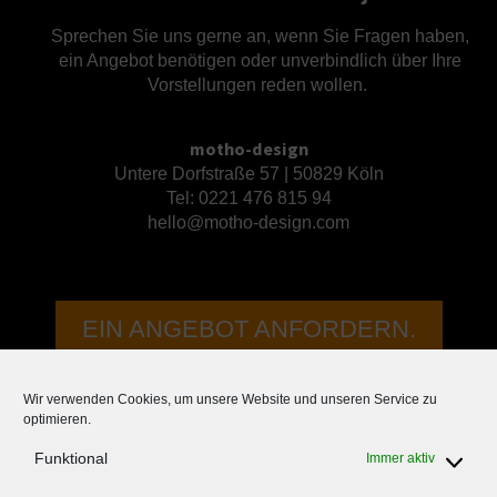
Sprechen Sie uns gerne an, wenn Sie Fragen haben,
ein Angebot benötigen oder unverbindlich über Ihre
Vorstellungen reden wollen.
motho-design
Untere Dorfstraße 57 | 50829 Köln
Tel:
0221 476 815 94
hello@motho-design.com
EIN ANGEBOT ANFORDERN.
Wir verwenden Cookies, um unsere Website und unseren Service zu
optimieren.
Funktional
Immer aktiv