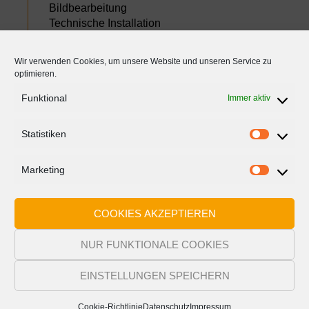
Bildbearbeitung
Technische Installation
Technischer Support
Schulung WordPress CMS
Wir verwenden Cookies, um unsere Website und unseren Service zu
Visitenkarten
optimieren.
Funktional
Immer aktiv
Statistiken
Statisti
Im Netzwerk teilen:
Marketing
Marketi
COOKIES AKZEPTIEREN
NUR FUNKTIONALE COOKIES
EINSTELLUNGEN SPEICHERN
Cookie-Richtlinie
Datenschutz
Impressum