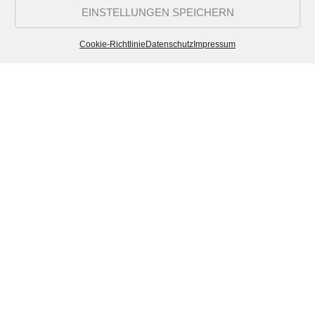
EINSTELLUNGEN SPEICHERN
Cookie-Richtlinie
Datenschutz
Impressum
Ihr nächstes motho-Projekt?
Sprechen Sie uns gerne an, wenn Sie Fragen haben,
ein Angebot benötigen oder unverbindlich über Ihre
Vorstellungen reden wollen.
motho-design
Untere Dorfstraße 57 | 50829 Köln
Tel:
0221 476 815 94
hello@motho-design.com
EIN ANGEBOT ANFORDERN.