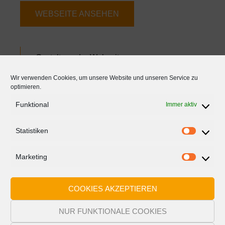
WEBSEITE ANSEHEN
Gestaltung der Webseite
Bildbearbeitung
Wir verwenden Cookies, um unsere Website und unseren Service zu
Technische Installation
optimieren.
Technischer Support
Content-Aktualisierungen
Funktional
Immer aktiv
Statistiken
Statisti
Marketing
Marketi
Im Netzwerk teilen:
COOKIES AKZEPTIEREN
NUR FUNKTIONALE COOKIES