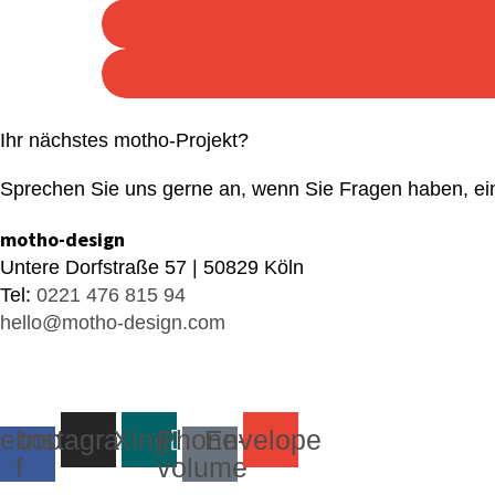
Ihr nächstes motho-Projekt?
Sprechen Sie uns gerne an, wenn Sie Fragen haben, ein
motho-design
Untere Dorfstraße 57 | 50829 Köln
Tel:
0221 476 815 94
hello@motho-design.com
EI
ebook-
Instagram
Xing
Phone-
Envelope
f
volume