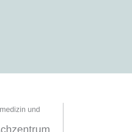
smedizin und
schzentrum