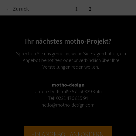
←
Zurück
1
2
Ihr nächstes motho-Projekt?
Sprechen Sie uns gerne an, wenn Sie Fragen haben, ein
Angebot benötigen oder unverbindlich über Ihre
Vorstellungen reden wollen.
motho-design
Untere Dorfstraße 57 | 50829 Köln
Tel:
0221 476 815 94
hello@motho-design.com
EIN ANGEBOT ANFORDERN.