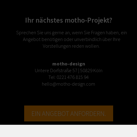
Ihr nächstes motho-Projekt?
Sprechen Sie uns gerne an, wenn Sie Fragen haben, ein
Angebot benötigen oder unverbindlich über Ihre
Vorstellungen reden wollen.
motho-design
Untere Dorfstraße 57 | 50829 Köln
Tel:
0221 476 815 94
hello@motho-design.com
EIN ANGEBOT ANFORDERN.